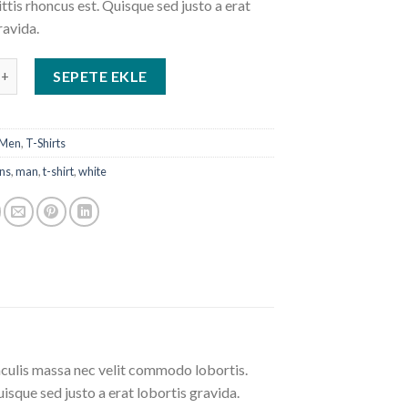
ittis rhoncus est. Quisque sed justo a erat
ravida.
ry Tee Superdry adet
SEPETE EKLE
Men
,
T-Shirts
ans
,
man
,
t-shirt
,
white
aculis massa nec velit commodo lobortis.
uisque sed justo a erat lobortis gravida.