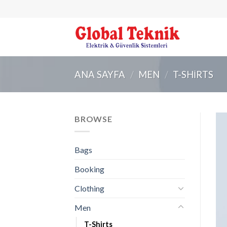
Skip
to
content
ANA SAYFA
/
MEN
/
T-SHIRTS
BROWSE
Bags
Booking
Clothing
Men
T-Shirts