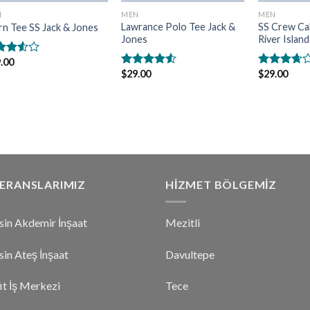
N
MEN
MEN
Lawrance Polo Tee Jack &
SS Crew Cal
rn Tee SS Jack & Jones
Jones
River Island
.00
$
29.00
$
29.00
rinden
5
5
0
oy
üzerinden
üzerinden
ı
4.50
oy
3.67
oy
aldı
aldı
ERANSLARIMIZ
HIZMET BÖLGEMIZ
in Akdemir İnşaat
Mezitli
in Ateş İnşaat
Davultepe
it İş Merkezi
Tece