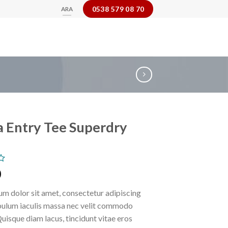
0538 579 08 70
ARA
 Entry Tee Superdry
0
m dolor sit amet, consectetur adipiscing
ibulum iaculis massa nec velit commodo
Quisque diam lacus, tincidunt vitae eros