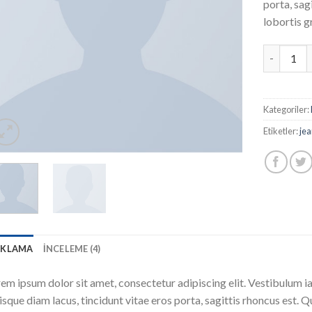
porta, sag
lobortis g
Osaka Ent
Kategoriler:
Etiketler:
je
IKLAMA
İNCELEME (4)
em ipsum dolor sit amet, consectetur adipiscing elit. Vestibulum i
sque diam lacus, tincidunt vitae eros porta, sagittis rhoncus est. Q