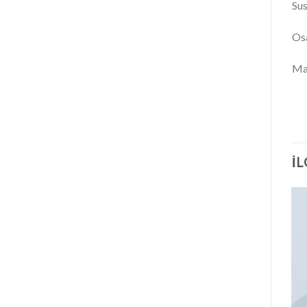
Sus
Os
Mar
İ
Yeni
STOKTA YOK