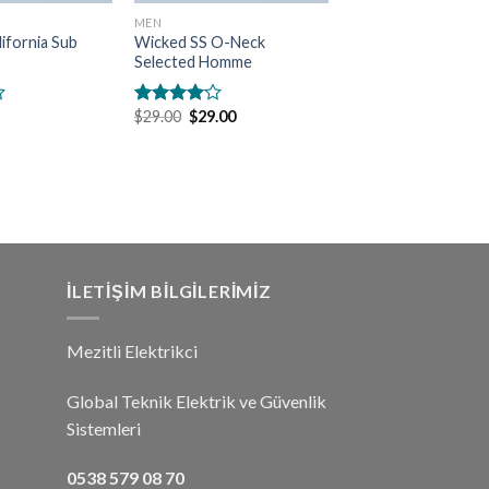
MEN
ifornia Sub
Wicked SS O-Neck
Selected Homme
$
29.00
$
29.00
5
üzerinden
4.00
oy
aldı
İLETIŞIM BILGILERIMIZ
Mezitli Elektrikci
Global Teknik Elektrik ve Güvenlik
Sistemleri
0538 579 08 70