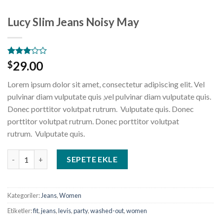
Lucy Slim Jeans Noisy May
2
müşteri
29.00
$
puanına
dayanarak
Lorem ipsum dolor sit amet, consectetur adipiscing elit. Vel
5
üzerinden
pulvinar diam vulputate quis ,vel pulvinar diam vulputate quis.
3.00
Donec porttitor volutpat rutrum. Vulputate quis. Donec
puan
aldı
porttitor volutpat rutrum. Donec porttitor volutpat
rutrum. Vulputate quis.
Lucy Slim Jeans Noisy May adet
SEPETE EKLE
Kategoriler:
Jeans
,
Women
Etiketler:
fit
,
jeans
,
levis
,
party
,
washed-out
,
women