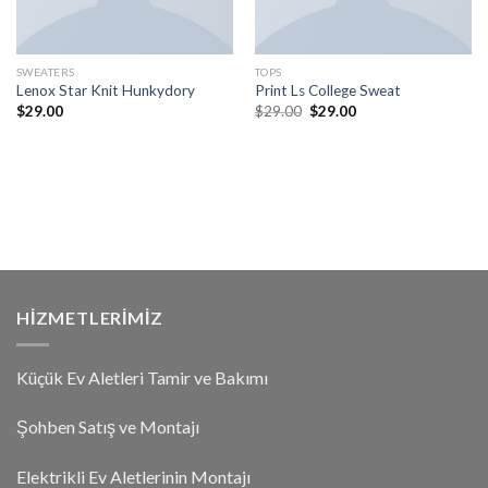
SWEATERS
TOPS
Lenox Star Knit Hunkydory
Print Ls College Sweat
$
29.00
$
29.00
$
29.00
HIZMETLERIMIZ
Küçük Ev Aletleri Tamir ve Bakımı
Şohben Satış ve Montajı
Elektrikli Ev Aletlerinin Montajı