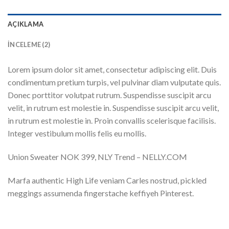
AÇIKLAMA
İNCELEME (2)
Lorem ipsum dolor sit amet, consectetur adipiscing elit. Duis
condimentum pretium turpis, vel pulvinar diam vulputate quis.
Donec porttitor volutpat rutrum. Suspendisse suscipit arcu
velit, in rutrum est molestie in. Suspendisse suscipit arcu velit,
in rutrum est molestie in. Proin convallis scelerisque facilisis.
Integer vestibulum mollis felis eu mollis.
Union Sweater NOK 399, NLY Trend – NELLY.COM
Marfa authentic High Life veniam Carles nostrud, pickled
meggings assumenda fingerstache keffiyeh Pinterest.