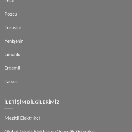
Tece
Pozcu
Toroslar
Yenişehir
Limonlu
Erdemli
Tarsus
İLETIŞIM BILGILERIMIZ
Mezitli Elektrikci
Global Teknik Elektrik ve Güvenlik Sistemleri