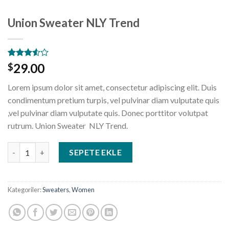
Union Sweater NLY Trend
2
müşteri
29.00
$
puanına
dayanarak
Lorem ipsum dolor sit amet, consectetur adipiscing elit. Duis
5
üzerinden
condimentum pretium turpis, vel pulvinar diam vulputate quis
3.50
,vel pulvinar diam vulputate quis. Donec porttitor volutpat
puan
aldı
rutrum. Union Sweater NLY Trend.
Union Sweater NLY Trend adet
SEPETE EKLE
Kategoriler:
Sweaters
,
Women