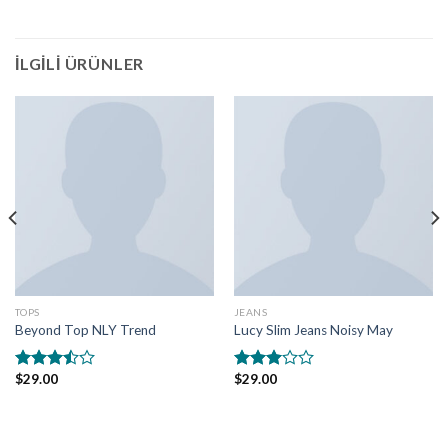
İLGILI ÜRÜNLER
TOPS
JEANS
Beyond Top NLY Trend
Lucy Slim Jeans Noisy May
$
29.00
$
29.00
5
5
üzerinden
üzerinden
3.50
oy
3.00
aldı
oy aldı