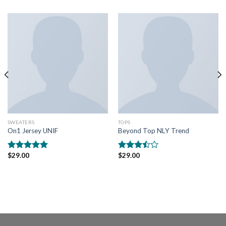
SWEATERS
TOPS
On1 Jersey UNIF
Beyond Top NLY Trend
$
29.00
$
29.00
5 üzerinden
5
5.00
oy
üzerinden
aldı
3.50
oy
aldı