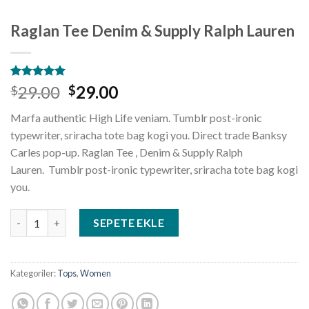
Raglan Tee Denim & Supply Ralph Lauren
1
müşteri
29.00
29.00
$
$
puanına
dayanarak
Marfa authentic High Life veniam. Tumblr post-ironic
5 üzerinden
5.00
puan
typewriter, sriracha tote bag kogi you. Direct trade Banksy
aldı
Carles pop-up. Raglan Tee , Denim & Supply Ralph
Lauren. Tumblr post-ironic typewriter, sriracha tote bag kogi
you.
Raglan Tee Denim & Supply Ralph Lauren adet
SEPETE EKLE
Kategoriler:
Tops
,
Women