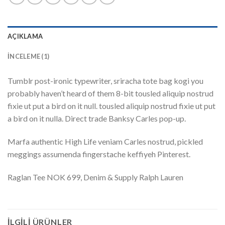
AÇIKLAMA
İNCELEME (1)
Tumblr post-ironic typewriter, sriracha tote bag kogi you
probably haven’t heard of them 8-bit tousled aliquip nostrud
fixie ut put a bird on it null. tousled aliquip nostrud fixie ut put
a bird on it nulla. Direct trade Banksy Carles pop-up.
Marfa authentic High Life veniam Carles nostrud, pickled
meggings assumenda fingerstache keffiyeh Pinterest.
Raglan Tee NOK 699, Denim & Supply Ralph Lauren
İLGILI ÜRÜNLER