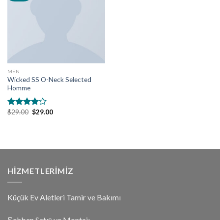
MEN
Wicked SS O-Neck Selected
Homme
$
29.00
$
29.00
5
üzerinden
4.00
oy
aldı
HIZMETLERIMIZ
Küçük Ev Aletleri Tamir ve Bakımı
Şohben Satış ve Montajı