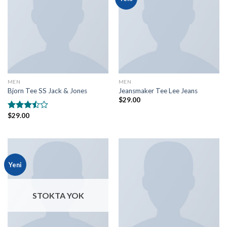
MEN
MEN
Bjorn Tee SS Jack & Jones
Jeansmaker Tee Lee Jeans
$
29.00
$
29.00
5
üzerinden
3.50
oy
aldı
Yeni
STOKTA YOK