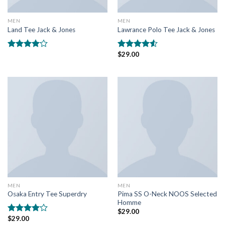
MEN
MEN
Land Tee Jack & Jones
Lawrance Polo Tee Jack & Jones
$
29.00
5
5
üzerinden
üzerinden
4.00
oy
4.50
oy
aldı
aldı
MEN
MEN
Pima SS O-Neck NOOS Selected
Osaka Entry Tee Superdry
Homme
$
29.00
$
29.00
5