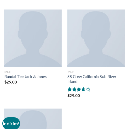
üzerinden
4.00
oy
aldı
MEN
MEN
SS Crew California Sub River
Randal Tee Jack & Jones
Island
$
29.00
$
29.00
5
üzerinden
3.67
oy
aldı
İndirim!