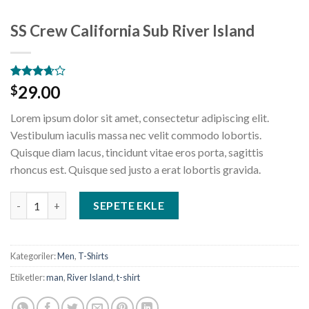
SS Crew California Sub River Island
3
müşteri
29.00
$
puanına
dayanarak
Lorem ipsum dolor sit amet, consectetur adipiscing elit.
5
üzerinden
Vestibulum iaculis massa nec velit commodo lobortis.
3.67
Quisque diam lacus, tincidunt vitae eros porta, sagittis
puan
aldı
rhoncus est. Quisque sed justo a erat lobortis gravida.
SS Crew California Sub River Island adet
SEPETE EKLE
Kategoriler:
Men
,
T-Shirts
Etiketler:
man
,
River Island
,
t-shirt