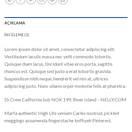
AÇIKLAMA
İNCELEME (3)
Lorem ipsum dolor sit amet, consectetur adipiscing elit.
Vestibulum iaculis massa nec velit commodo lobortis.
Quisque diam lacus, tincidunt vitae eros porta, sagittis
rhoncus est. Quisque sed justo a erat lobortis gravida.
Suspendisse nibh neque, hendrerit vel nisi at, ultrices
adipiscing justo. Nunc ullamcorper molestie felis at pharetra.
SS Crew California Sub NOK 199, River Island – NELLY.COM
Marfa authentic High Life veniam Carles nostrud, pickled
meggings assumenda fingerstache keffiyeh Pinterest.