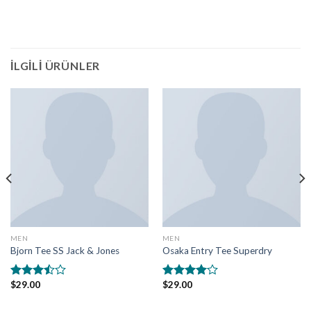
İLGILI ÜRÜNLER
MEN
MEN
Bjorn Tee SS Jack & Jones
Osaka Entry Tee Superdry
$
29.00
$
29.00
5
5
üzerinden
üzerinden
3.50
oy
4.00
oy