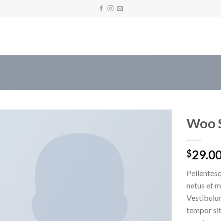
Woo S
29.0
$
Pellentesq
netus et m
Vestibulum
tempor sit