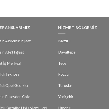
aldı
aldı
ERANSLARIMIZ
HIZMET BÖLGEMIZ
in Akdemir İnşaat
Mezitli
in Ateş İnşaat
Davultepe
it İş Merkezi
Tece
tli Teknosa
Pozcu
tli Opel Gedizler
Toroslar
in Puseydon Cafe
Yenişehir
tli Kartallar Unlu Mamulleri
Limonlu