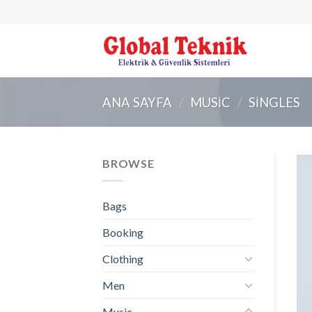
Skip
to
content
ANA SAYFA
/
MUSIC
/
SINGLES
BROWSE
Bags
Booking
Clothing
Men
Music