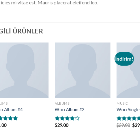
ricies mi vitae est. Mauris placerat eleifend leo.
LGILI ÜRÜNLER
İndirim!
BUMS
ALBUMS
MUSIC
o Album #4
Woo Album #2
Woo Single
.00
$
29.00
$
29.00
$
29
zerinden
5
5
0
oy
üzerinden
üzerinden
ı
4.00
oy
4.75
oy