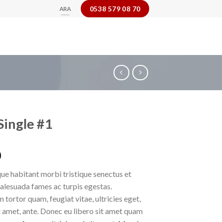
0538 579 08 70
ARA
ingle #1
0
ue habitant morbi tristique senectus et
alesuada fames ac turpis egestas.
 tortor quam, feugiat vitae, ultricies eget,
 amet, ante. Donec eu libero sit amet quam