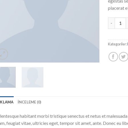
egestas se
placerat e
Woo Singl
Kategoriler:
IKLAMA
İNCELEME (0)
lentesque habitant morbi tristique senectus et netus et malesuada
m, feugiat vitae, ultricies eget, tempor sit amet, ante. Donec eu 