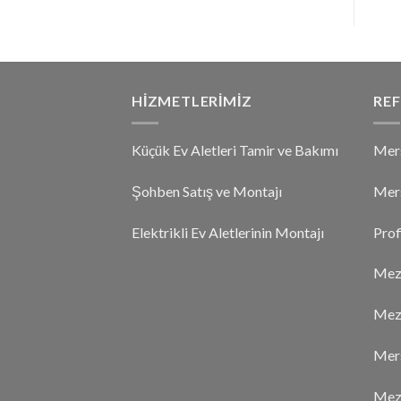
aldı
HIZMETLERIMIZ
REF
Küçük Ev Aletleri Tamir ve Bakımı
Mers
Şohben Satış ve Montajı
Mers
Elektrikli Ev Aletlerinin Montajı
Prof
Mezi
Mezi
Mers
Mezi