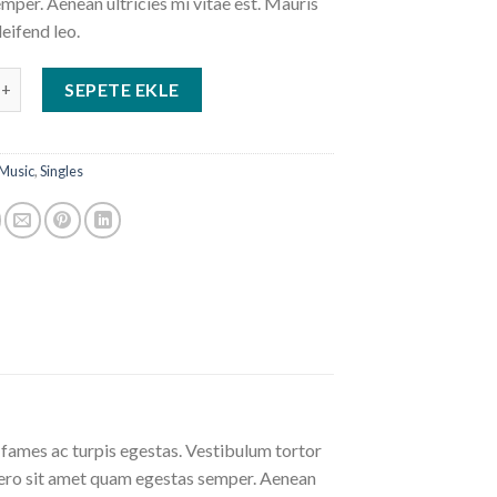
mper. Aenean ultricies mi vitae est. Mauris
leifend leo.
e #1 adet
SEPETE EKLE
Music
,
Singles
 fames ac turpis egestas. Vestibulum tortor
libero sit amet quam egestas semper. Aenean