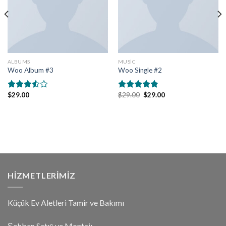
ALBUMS
MUSIC
Woo Album #3
Woo Single #2
$
29.00
$
29.00
$
29.00
5
5
üzerinden
üzerinden
3.50
oy
4.75
oy
aldı
aldı
HIZMETLERIMIZ
Küçük Ev Aletleri Tamir ve Bakımı
Şohben Satış ve Montajı