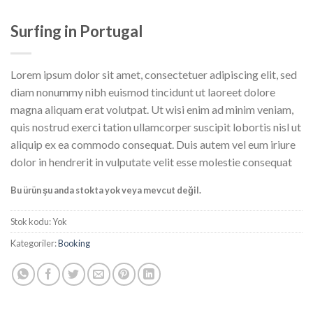
Surfing in Portugal
Lorem ipsum dolor sit amet, consectetuer adipiscing elit, sed
diam nonummy nibh euismod tincidunt ut laoreet dolore
magna aliquam erat volutpat. Ut wisi enim ad minim veniam,
quis nostrud exerci tation ullamcorper suscipit lobortis nisl ut
aliquip ex ea commodo consequat. Duis autem vel eum iriure
dolor in hendrerit in vulputate velit esse molestie consequat
Bu ürün şu anda stokta yok veya mevcut değil.
Stok kodu:
Yok
Kategoriler:
Booking