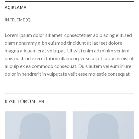
AÇIKLAMA
İNCELEME (0)
Lorem ipsum dolor sit amet, consectetuer adipiscing elit, sed
diam nonummy nibh euismod tincidunt ut laoreet dolore
magna aliquam erat volutpat. Ut wisi enim ad minim veniam,
quis nostrud exerci tation ullamcorper suscipit lobortis nisl ut
aliquip ex ea commodo consequat. Duis autem vel eum iriure
dolor in hendrerit in vulputate velit esse molestie consequat
İLGILI ÜRÜNLER