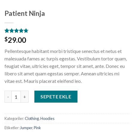
Patient Ninja
3
müşteri
29.00
$
puanına
dayanarak
Pellentesque habitant morbi tristique senectus et netus et
5
üzerinden
malesuada fames ac turpis egestas. Vestibulum tortor quam,
4.67
puan
feugiat vitae, ultricies eget, tempor sit amet, ante. Donec eu
aldı
libero sit amet quam egestas semper. Aenean ultricies mi
vitae est. Mauris placerat eleifend leo.
Patient Ninja adet
SEPETE EKLE
Kategoriler:
Clothing
,
Hoodies
Etiketler:
Jumper
,
Pink