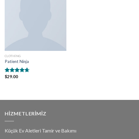
CLOTHING
Patient Ninja
$
29.00
5
üzerinden
4.67
oy
aldı
HIZMETLERIMIZ
Küçük Ev Aletleri Tamir ve Bakımı