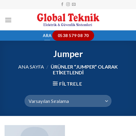
Skip
to
content
ARA
0538 579 08 70
Jumper
ANA SAYFA
/
ÜRÜNLER “JUMPER” OLARAK
ETIKETLENDI
FILTRELE