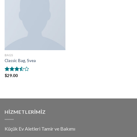
BAGS
Classic Bag, Svea
$
29.00
5
üzerinden
3.50
oy
aldı
HIZMETLERIMIZ
Küçük Ev Aletleri Tamir ve Bakımı