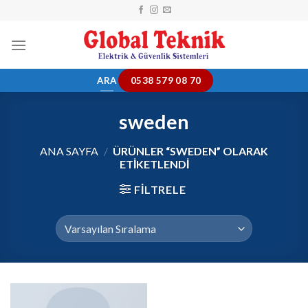
Skip
to
content
ARA
0538 579 08 70
sweden
ANA SAYFA
/
ÜRÜNLER “SWEDEN” OLARAK
ETIKETLENDI
FILTRELE