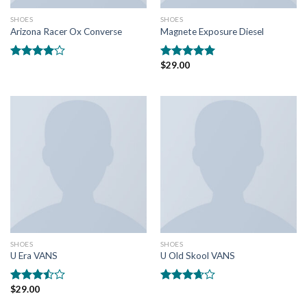
SHOES
SHOES
Arizona Racer Ox Converse
Magnete Exposure Diesel
$
29.00
5
5 üzerinden
üzerinden
5.00
oy
4.00
oy
aldı
aldı
SHOES
SHOES
U Era VANS
U Old Skool VANS
$
29.00
5
5
üzerinden
üzerinden