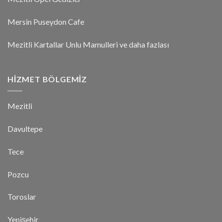
Mersin Puseydon Cafe
Mezitli Kartallar Unlu Mamulleri ve daha fazlası
HIZMET BÖLGEMIZ
Mezitli
Davultepe
Tece
Pozcu
Toroslar
Yenişehir