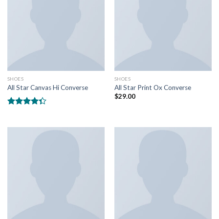
SHOES
SHOES
All Star Canvas Hi Converse
All Star Print Ox Converse
$
29.00
5
üzerinden
4.33
oy
aldı