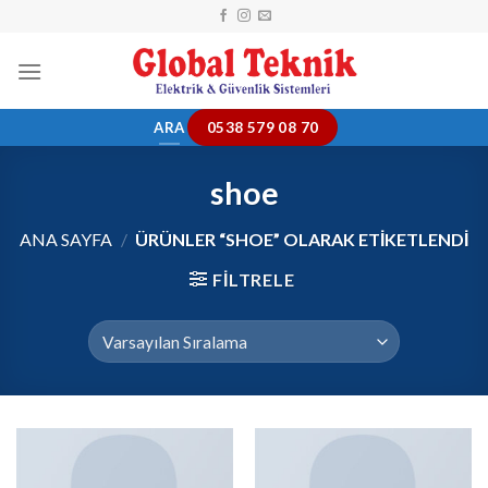
Skip
to
content
ARA
0538 579 08 70
shoe
ANA SAYFA
/
ÜRÜNLER “SHOE” OLARAK ETIKETLENDI
FILTRELE