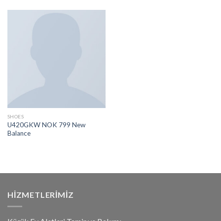
3.50
oy
3.67
oy
aldı
aldı
SHOES
U420GKW NOK 799 New
Balance
HIZMETLERIMIZ